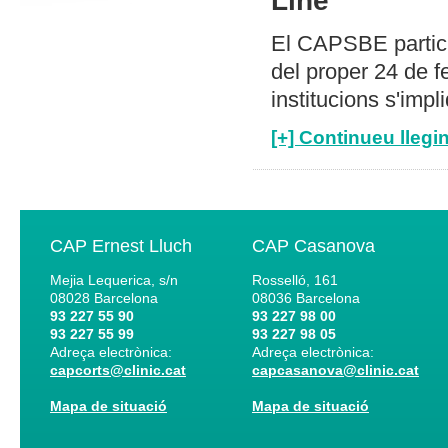
Line
El CAPSBE partici
del proper 24 de f
institucions s'imp
[+] Continueu llegin
CAP Ernest Lluch
CAP Casanova
Mejia Lequerica, s/n
Rosselló, 161
08028
Barcelona
08036
Barcelona
93 227 55 90
93 227 98 00
93 227 55 99
93 227 98 05
Adreça electrònica:
Adreça electrònica:
capcorts@clinic.cat
capcasanova@clinic.cat
Mapa de situació
Mapa de situació