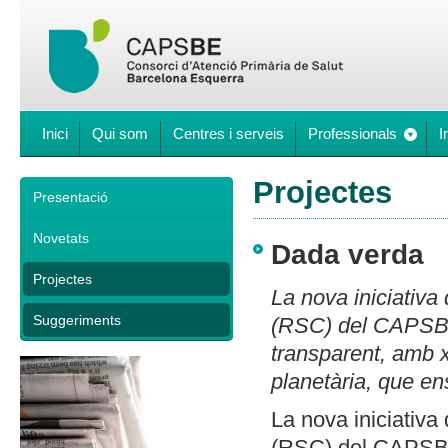
Inici
Qui som
Centres i serveis
Professionals
I
Projectes
Presentació
Novetats
Dada verda
Projectes
La nova iniciativa
Suggeriments
(RSC) del CAPSBE
transparent, amb xi
planetària, que en
La nova iniciativa
(RSC) del CAPSBE