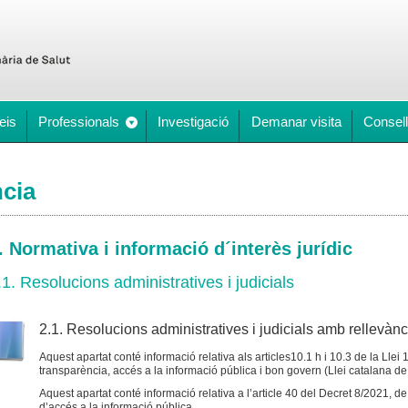
eis
Professionals
Investigació
Demanar visita
Consell
ncia
. Normativa i informació d´interès jurídic
.1. Resolucions administratives i judicials
2.1. Resolucions administratives i judicials amb rellevànc
Aquest apartat conté informació relativa als articles10.1 h i 10.3 de la Ll
transparència, accés a la informació pública i bon govern (Llei catalana de
Aquest apartat conté informació relativa a l’article 40 del Decret 8/2021, de 
d’accés a la informació pública.