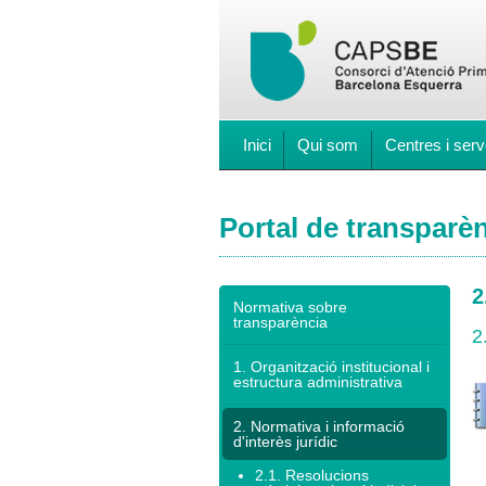
Inici
Qui som
Centres i serv
Portal de transparè
2
Normativa sobre
transparència
2
1. Organització institucional i
estructura administrativa
2. Normativa i informació
d'interès jurídic
2.1. Resolucions