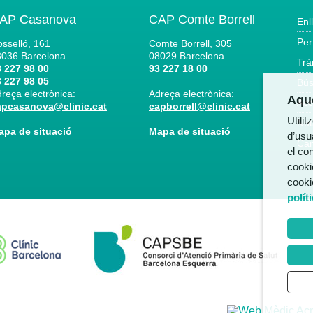
AP Casanova
CAP Comte Borrell
Enl
Per
sselló, 161
Comte Borrell, 305
8036
Barcelona
08029
Barcelona
Trà
 227 98 00
93 227 18 00
 227 98 05
Bús
reça electrònica:
Adreça electrònica:
Aque
Acc
apcasanova@clinic.cat
capborrell@clinic.cat
Utili
Not
apa de situació
Mapa de situació
d’usua
Can
el co
cooki
cooki
polít