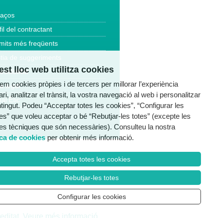
laços
fil del contractant
mits més freqüents
tia de suggeriments
st lloc web utilitza cookies
essibilitat
tzem cookies pròpies i de tercers per millorar l’experiència
a legal
ri, analitzar el trànsit, la vostra navegació al web i personalitzar
al Ètic
ntingut. Podeu “Acceptar totes les cookies”, “Configurar les
es” que voleu acceptar o bé “Rebutjar-les totes” (excepte les
es tècniques que són necessàries). Consulteu la nostra
ica de cookies
per obtenir més informació.
Accepta totes les cookies
Rebutjar-les totes
Configurar les cookies