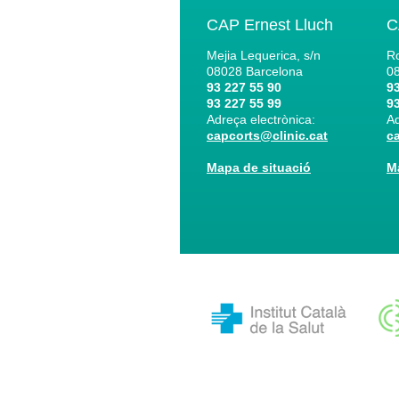
CAP Ernest Lluch
C
Mejia Lequerica, s/n
Ro
08028
Barcelona
0
93 227 55 90
93
93 227 55 99
93
Adreça electrònica:
Ad
capcorts@clinic.cat
c
Mapa de situació
M