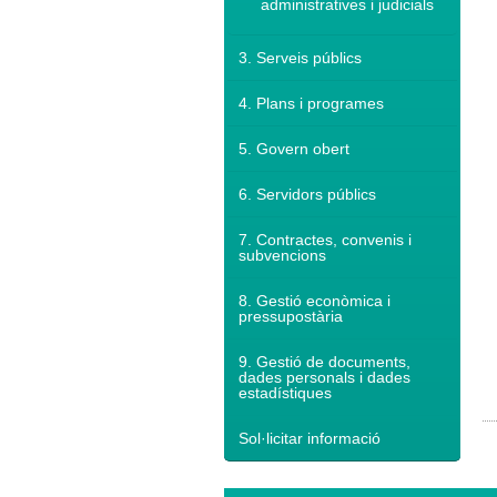
administratives i judicials
3. Serveis públics
4. Plans i programes
5. Govern obert
6. Servidors públics
7. Contractes, convenis i
subvencions
8. Gestió econòmica i
pressupostària
9. Gestió de documents,
dades personals i dades
estadístiques
Sol·licitar informació